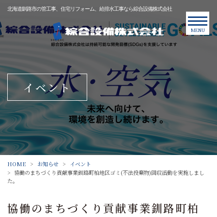
北海道釧路市の管工事、住宅リフォーム、給排水工事なら綜合設備株式会社
MENU
イベント
HOME
お知らせ
イベント
協働のまちづくり貢献事業釧路町柏地区ゴミ(不法投棄物)回収活動を実施しまし
た。
協働のまちづくり貢献事業釧路町柏